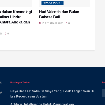
NOCATEGORY
a dalam Kosmologi
Hari Valentin dan Bulan
alitas Hindu:
Bahasa Bali
Antara Angka dan
15 FEBRUARI 2023
0
26
0
ri
Postingan Terbaru
Te
Gaya Bahasa: Satu-Satunya Yang Tidak Tergantikan Di
uk
Era Kecerdasan Buatan
Artificial Intelligence Untuk Meningkatkan