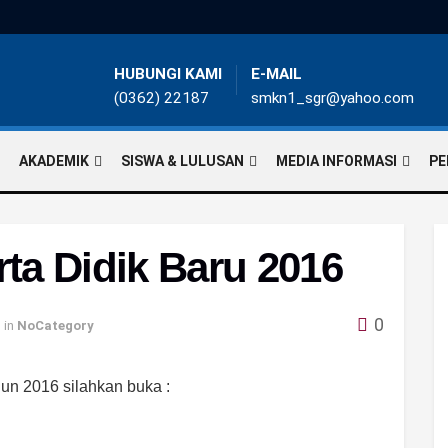
HUBUNGI KAMI
E-MAIL
(0362) 22187
smkn1_sgr@yahoo.com
AKADEMIK
SISWA & LULUSAN
MEDIA INFORMASI
PE
ta Didik Baru 2016
0
in
NoCategory
n 2016 silahkan buka :